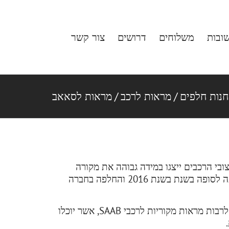
ובות
משלוחים
דרושים
צור קשר
חנות חלפים
/
מראות לרכב
/
מראות לסאאב
דרכו כיצרן מטוסים, ייצר בשנת 1944 את רכבו הראשון. עיצובי הרכבים ייצגו במידה גבוהה את מקורה
החברה – ענף התעופה. בסוף שנות השמונים קנתה חברת ג׳נרל מוטורס כמחצית מהחברה, אשר עם השנים הגיעה לסופה בשנת בשנת 2016 והחלפה בחברה
במידה ואתם מברי המזל המחזיקים רכבי SAAB נדירים, ודאי תשמחו לדעת שתוכלו להשיג אצלנו חלפים מקוריים לרבות מראות מקוריות לרכבי SAAB, אשר יוכלו