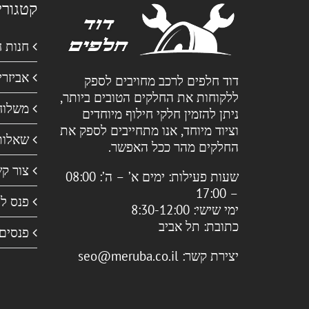
קטגורי
חנות 
אביזרי
דוד חלפים לרכב מחויבים לספק
ללקוחות את החלקים הטובים ביותר,
משלוח
ניתן להזמין חלקי חילוף מיוחדים
וציוד מיוחד, אנו מתחייבים לספק את
שאלות
החלקים מהר ככל האפשר.
צור ק
שעות פעילות:
ימים א’ – ה’: 08:00
– 17:00
פנס ל
ימי שישי: 8:30-12:00
כתובת:
תל אביב
פנסים
יצירת קשר:
seo@meruba.co.il